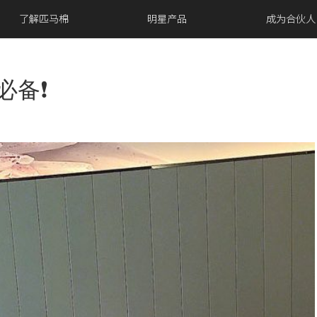
了解匹马棉
明星产品
成为合伙人
备❗️