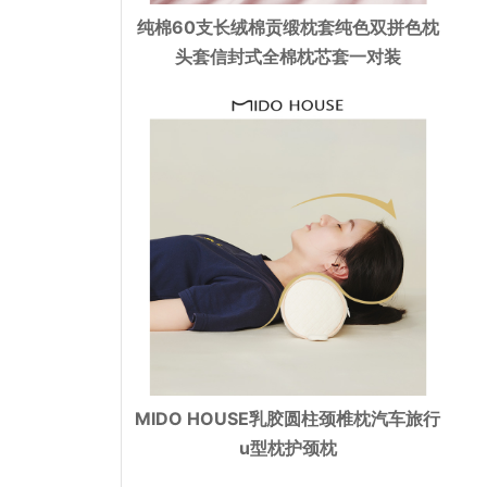
纯棉60支长绒棉贡缎枕套纯色双拼色枕
头套信封式全棉枕芯套一对装
MIDO HOUSE乳胶圆柱颈椎枕汽车旅行
u型枕护颈枕