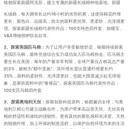
铭都探索新疆阿克苏，建立专属的新疆长绒棉种地基地。新疆
长绒棉，每天拥有长达约16小时的光照积累，这使得棉花纤维
更长、絮色白、品级高，纺出的面料更丝滑、更柔软，光泽感更
强。探索新疆长绒棉代表性作品：100支纯色四件套、旅睡宝、
V&A博物馆IP联名款等。
2、探索美国匹马棉：
为了让用户享受极致舒适，铭都持续探索
美国匹马棉，最终凭借综合实力成功加入匹马棉协会。匹马棉主
要生长在美国，每年的产量非常有限，全球产量仅占棉花总产量
的3%，被称为“棉中贵族”。其纤维长度比普通纤维要长约
35%，面料的柔软性、光泽度更好，也能大限度减少起毛球现
象，是家纺面料中的“奢侈品”。探索美国匹马棉代表性作品：
100支匹马棉四件套
3、探索奥地利天丝：
探索创新科技原料，铭都遍访全球，与奥
地利兰精公司建立战略合作，为用户带来高品质天丝。天丝具有
棉的舒适性和涤纶的强韧性、更有真丝的垂坠感和光泽度。天然
的植物纤维，加上环保的制造流程，以保护自然环境为本的生活