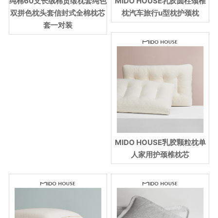
纯棉60支长绒棉贡缎枕套纯色
MIDO HOUSE乳胶圆柱颈椎
双拼色枕头套信封式全棉枕芯
枕汽车旅行u型枕护颈枕
套一对装
MIDO HOUSE乳胶颗粒枕单
人家用护颈椎枕芯