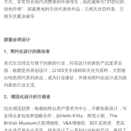
方式，非常符合现代消费者的环保理念，因此被称为“21世纪的
绿色纤维“。探索奥地利天丝代表性作品：兰精天丝四件套、兰
精天丝夏凉被等
探索全球设计
1、简约化设计的推动者
美式生活理念引领下的家纺行业，印花设计的家纺产品笼罩全
国，铭都坚持原创设计，以100支长绒棉和天丝为原料，大胆推
出纯色简约系列床品，成为行业爆款，并推动简约化设计成为国
内家纺行业主流。
2、潮流化设计的引领者
结合潮流趋势，铭都始终以用户需求为中心，不断创新设计，与
全球众多知名IP战略合作，如Hello Kitty、蜡笔小新、The
British Museum大英博物馆、V&A博物馆、我不是胖虎、梵高
文化遗产基金会等等，研发设计了一系列行业标杆产品，赢得了