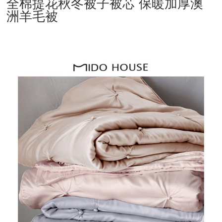
全棉提花秋冬被子被芯 保暖加厚澳
洲羊毛被