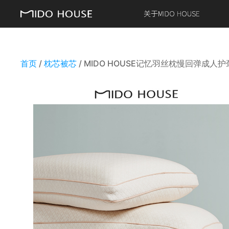
关于MIDO HOUSE
首页
/
枕芯被芯
/ MIDO HOUSE记忆羽丝枕慢回弹成