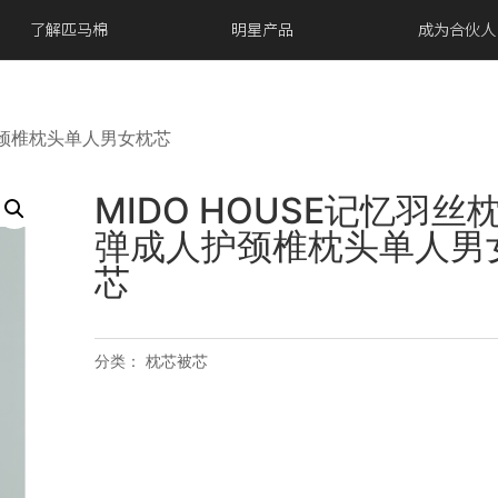
了解匹马棉
明星产品
成为合伙人
人护颈椎枕头单人男女枕芯
MIDO HOUSE记忆羽丝
弹成人护颈椎枕头单人男
芯
分类：
枕芯被芯